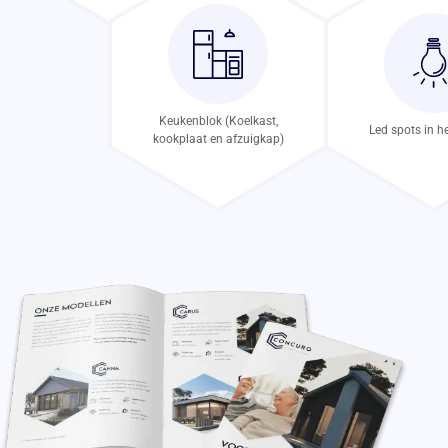
Keukenblok (Koelkast,
Led spots in h
kookplaat en afzuigkap)